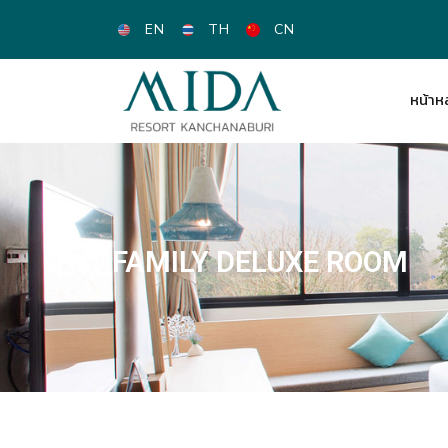
EN
TH
CN
หน้าห
FAMILY DELUXE ROOM